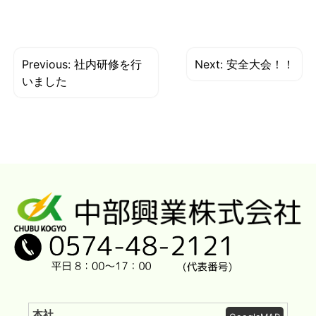
投
Previous:
社内研修を行
Next:
安全大会！！
稿
いました
ナ
ビ
ゲ
ー
シ
ョ
ン
本社