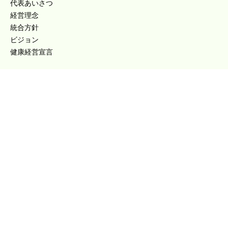
代表あいさつ
経営理念
統合方針
ビジョン
健康経営宣言
事業紹介
発変電設備工事
電気工事
土木工事
工事実績
発電所・変電所って何？
企業の取り組み
SDGsの取り組み
一般事業主行動計画
女性の活躍を推進するための行動計画
福利厚生・研修制度